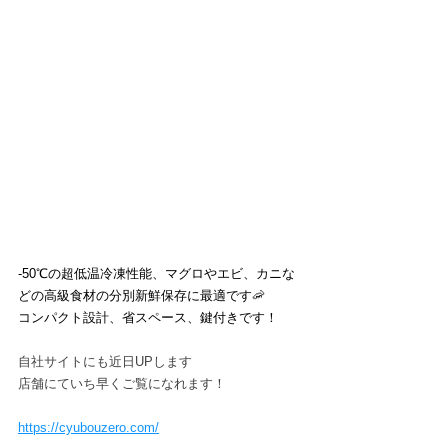
-50℃の超低温冷凍性能、マグロやエビ、カニな
どの高級食材の分別新鮮保存に最適です🦐
コンパクト設計、省スペース、鍵付きです！
自社サイトにも近日UPします　
店舗にていち早くご覧になれます！
https://cyubouzero.com/