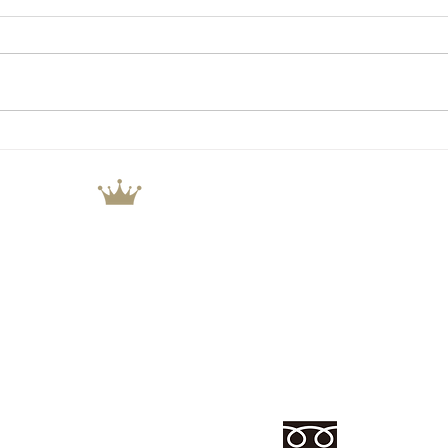
スイ
冷凍食品もアイスもまとめ買
い 夏に嬉しい冷凍ストッカ
CROWN.CO.,LTD
ー♪
株式会社 クラウンコーポレーション
ブランド家具・インテリア
厨房機器 買取＆販売
ZERO select furniture ウエスト館
ZERO
愛知県春日井市気噴町北1丁
愛知県春日井市白山町4-7-5
TEL 0568-41-9930
TEL 0568-53-0200
営業時間 9:30～18:30
営業時間 10:00〜19:00
0120-000-65