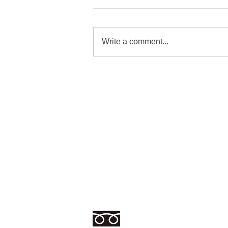
Write a comment...
新着商品 ミートスライサー
リサイクルショップ
あるあるマーケット
愛知県春日井市白山町4丁目9-7
TEL 0568-53-6001
営業時間 10:00〜19:00・水曜定休
0120-033-445