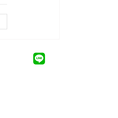
カは野菜か果物か🍉
古物市場オークション
専門店
目158
最新情報
買取・回収
遺品整理
2
厨房機器