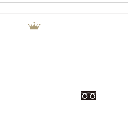
CROWN.CO.,LTD
株式会社 クラウンコーポレーション
ブランド家具・インテリア
厨房機器 買取＆販売
ZERO select furniture ウエスト館
ZERO
愛知県春日井市気噴町北1丁
愛知県春日井市白山町4-7-5
TEL 0568-41-9930
TEL 0568-53-0200
営業時間 9:30～18:30
営業時間 10:00〜19:00
0120-000-65