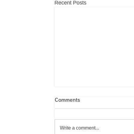
Recent Posts
Comments
Write a comment...
本日の買取商品