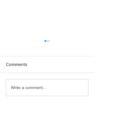
Comments
買取情報
本日の買取情報
Write a comment...
CROWN.CO.,LTD
株式会社 クラウンコーポレーション
リサイクルショップ