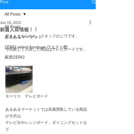
Post
All Posts
Jun 16, 2022
All Posts
新着入荷情報！！
皆さんこんにちわ。スタッフのニワです。
あるあるマーケット
ZERO select furniture ウエスト館
今回新しく入荷した商品はテレビボードです。
厨房ZERO
モーリス　テレビボード
あるあるマーケットでは高価買取している商品
が大沢山
テレビ台やレンジボード、ダイニングセットな
ど