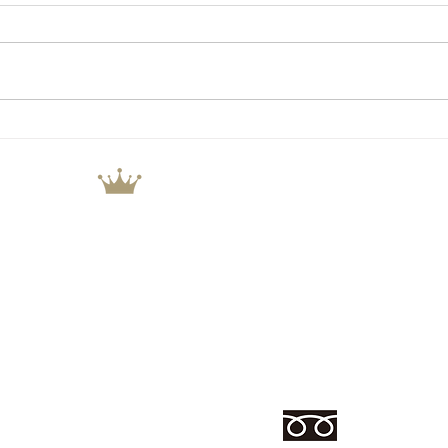
買取
本日の買取情報
CROWN.CO.,LTD
株式会社 クラウンコーポレーション
ブランド家具・インテリア
厨房機器 買取＆販売
ZERO select furniture ウエスト館
ZERO
愛知県春日井市気噴町北1丁
愛知県春日井市白山町4-7-5
TEL 0568-41-9930
TEL 0568-53-0200
営業時間 9:30～18:30
営業時間 10:00〜19:00
0120-000-65