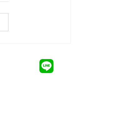
情報
古物市場オークション
専門店
目158
最新情報
買取・回収
遺品整理
2
厨房機器