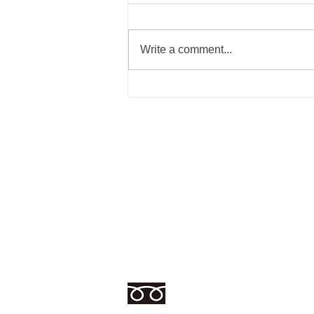
Write a comment...
本日の買取商品
リサイクルショップ
あるあるマーケット
愛知県春日井市白山町4丁目9-7
TEL 0568-53-6001
営業時間 10:00〜19:00・水曜定休
0120-033-445