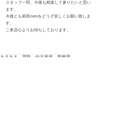
スタッフ一同、今後も精進して参りたいと思い
ます。
今後とも厨房zeroをどうぞ宜しくお願い致しま
す。
ご来店心よりお待ちしております。
あるある 買取 中古厨房 業務用
厨房ZERO
See All
Recent Posts